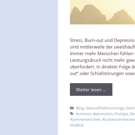
Stress, Burn-out und Depressi
sind mittlerweile der zweithäu
Immer mehr Menschen fühlen 
Leistungsdruck nicht mehr gew
überfordert. In direkter Folge
out“ oder Schlafstörungen sow
Weiter lesen …
Kategorien
Blog
,
Gesundheitsvorsorge
,
Semi
Schlagwörter
burnout
,
depression
,
Energie
,
Ge
Rommerskirchen
,
Rückenschmerze
Vitalität