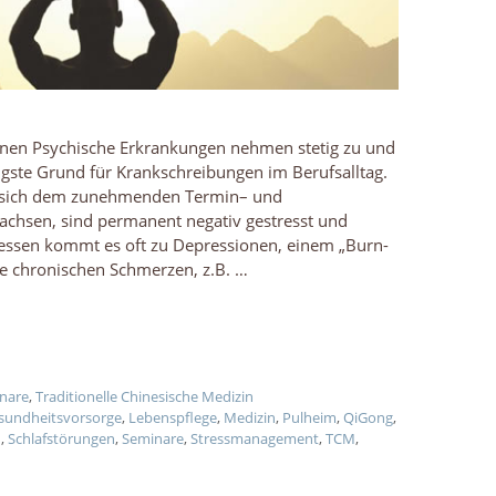
onen Psychische Erkrankungen nehmen stetig zu und
figste Grund für Krankschreibungen im Berufsalltag.
sich dem zunehmenden Termin– und
achsen, sind permanent negativ gestresst und
 dessen kommt es oft zu Depressionen, einem „Burn-
ie chronischen Schmerzen, z.B. …
nare
,
Traditionelle Chinesische Medizin
sundheitsvorsorge
,
Lebenspflege
,
Medizin
,
Pulheim
,
QiGong
,
n
,
Schlafstörungen
,
Seminare
,
Stressmanagement
,
TCM
,