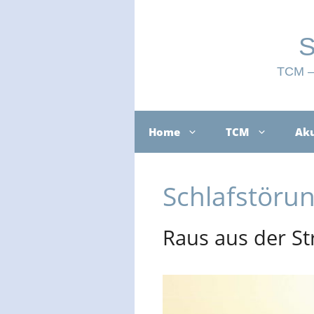
Zum
Inhalt
springen
S
TCM – 
Home
TCM
Ak
Schlafstöru
Raus aus der St