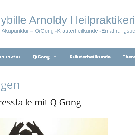
ybille Arnoldy Heilpraktiker
Akupunktur – QiGong -Kräuterheilkunde -Ernährungsbe
upunktur
QiGong
Kräuterheilkunde
Ther
ngen
ressfalle mit QiGong