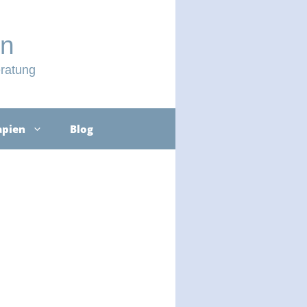
in
ratung
apien
Blog